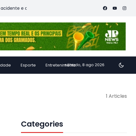
dente e deixa vítimas
Família de Alfredo Chaves transforma
sábado, 8 ago 2026
idade
Esporte
Entretenimento
1 Articles
Categories