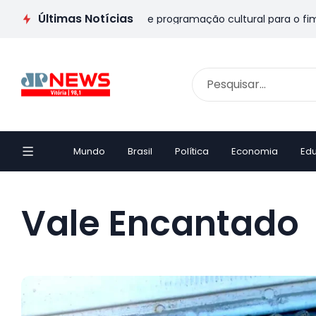
Últimas Notícias
s Pais no ES: veja passeios e programação cultural para o fim 
Mundo
Brasil
Política
Economia
Ed
Vale Encantado