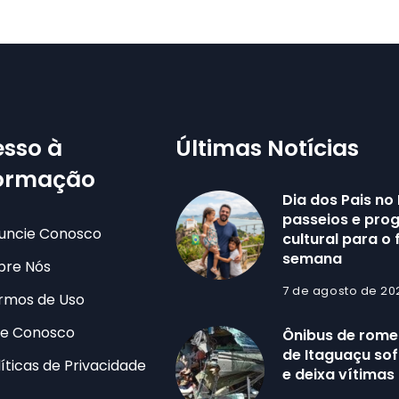
sso à
Últimas Notícias
formação
Dia dos Pais no 
passeios e pr
uncie Conosco
cultural para o 
semana
bre Nós
7 de agosto de 20
rmos de Uso
le Conosco
Ônibus de romei
de Itaguaçu sof
líticas de Privacidade
e deixa vítimas