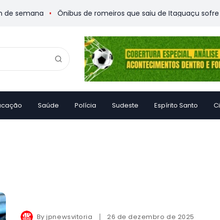
de semana
Ônibus de romeiros que saiu de Itaguaçu sofre aci
ucação
Saúde
Polícia
Sudeste
Espírito Santo
C
By
jpnewsvitoria
26 de dezembro de 2025