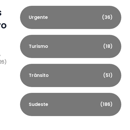
s
Urgente
(36)
ro
Turismo
(18)
,
26)
Trânsito
(51)
Sudeste
(186)