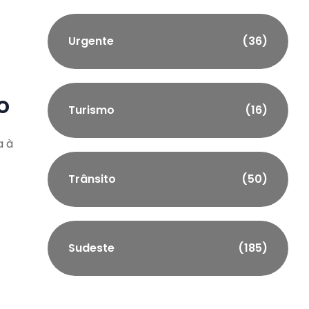
Urgente
(36)
o
Turismo
(16)
a à
Trânsito
(50)
Sudeste
(185)