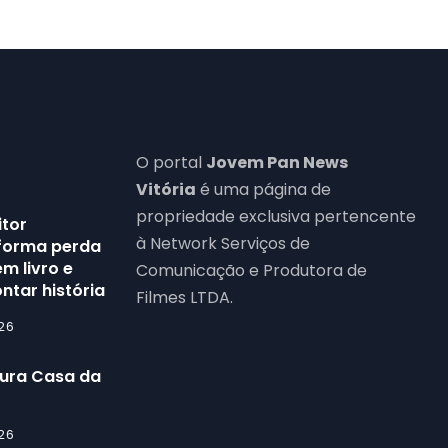
O portal
Jovem Pan News
Vitória
é uma página de
propriedade exclusiva pertencente
itor
à Network Serviços de
forma perda
m livro e
Comunicação e Produtora de
ntar história
Filmes LTDA.
26
gura Casa da
26