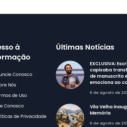
sso à
Últimas Notícias
formação
EXCLUSIVA: Escr
capixaba trans
uncie Conosco
de manuscrito e
emociona ao co
bre Nós
6 de agosto de 20
rmos de Uso
le Conosco
Vila Velha inau
Memória
líticas de Privacidade
6 de agosto de 20