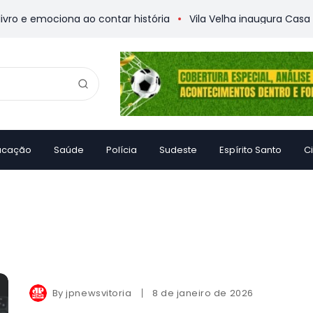
 e emociona ao contar história
Vila Velha inaugura Casa da
ucação
Saúde
Polícia
Sudeste
Espírito Santo
C
By
jpnewsvitoria
8 de janeiro de 2026