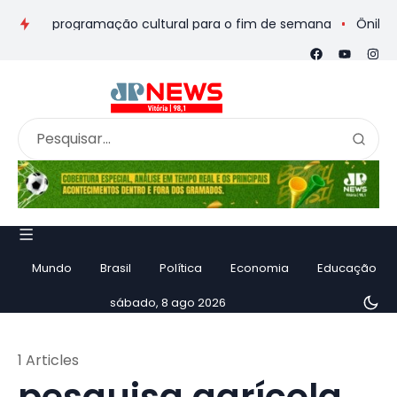
eios e programação cultural para o fim de semana
Ônibus de r
Mundo
Brasil
Política
Economia
Educação
sábado, 8 ago 2026
1 Articles
pesquisa agrícola