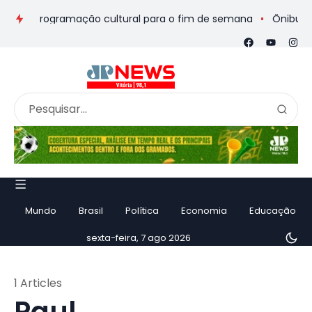
os e programação cultural para o fim de semana
Ônibus de ro
Mundo
Brasil
Política
Economia
Educação
sexta-feira, 7 ago 2026
1 Articles
Paul