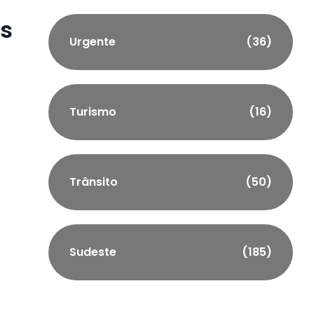
as
Urgente
(36)
Turismo
(16)
Trânsito
(50)
Sudeste
(185)