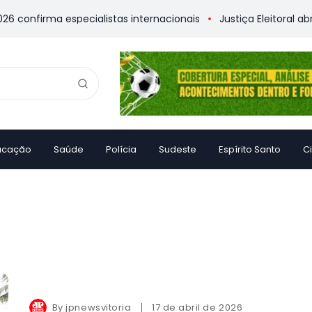
onfirma especialistas internacionais
Justiça Eleitoral abre u
ucação
Saúde
Polícia
Sudeste
Espírito Santo
C
By
jpnewsvitoria
17 de abril de 2026