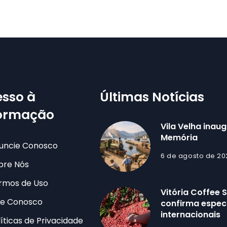
sso à
Últimas Notícias
formação
Vila Velha inau
Memória
uncie Conosco
6 de agosto de 20
bre Nós
rmos de Uso
Vitória Coffee
le Conosco
confirma especi
internacionais
líticas de Privacidade