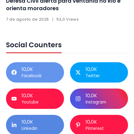
Defesa Civil alerta para ventania no Rio e
orienta moradores
7 de agosto de 2026
53,0 Views
Social Counters
10,0K
10,0K
Facebook
Twitter
10,0K
10,0K
Youtube
Instagram
10,0K
10,0K
Linkedin
Pinterest