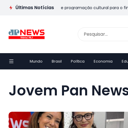
Últimas Notícias
s Pais no ES: veja passeios e programação cultural para o fim 
Mundo
Brasil
Política
Economia
Ed
Jovem Pan News V