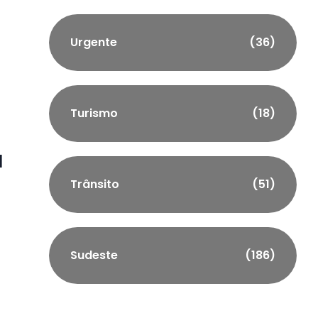
Urgente
(36)
Turismo
(18)
a
Trânsito
(51)
Sudeste
(186)