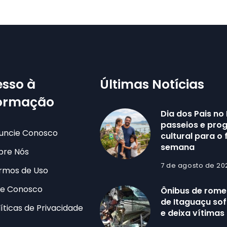
sso à
Últimas Notícias
formação
Dia dos Pais no 
passeios e pr
uncie Conosco
cultural para o 
semana
bre Nós
7 de agosto de 20
rmos de Uso
le Conosco
Ônibus de romei
de Itaguaçu sof
líticas de Privacidade
e deixa vítimas