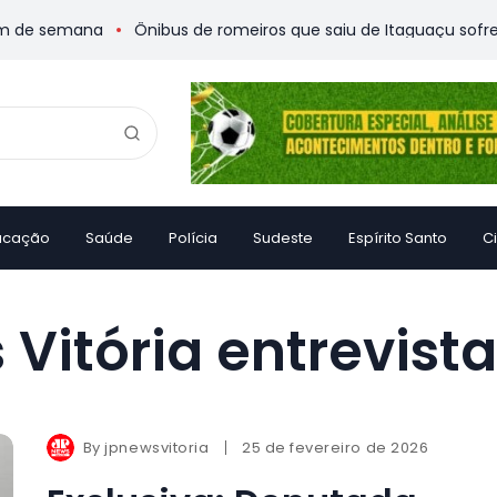
de semana
Ônibus de romeiros que saiu de Itaguaçu sofre aci
ucação
Saúde
Polícia
Sudeste
Espírito Santo
C
itória entrevista 
By
jpnewsvitoria
25 de fevereiro de 2026