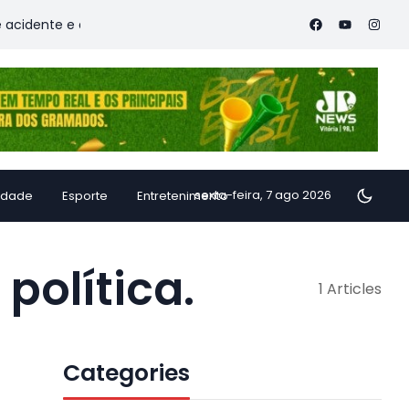
dente e deixa vítimas
Família de Alfredo Chaves transforma
sexta-feira, 7 ago 2026
idade
Esporte
Entretenimento
política.
1 Articles
Categories