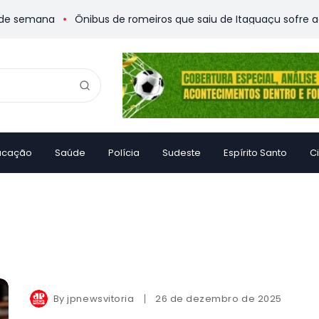
 semana
Ônibus de romeiros que saiu de Itaguaçu sofre acide
ucação
Saúde
Polícia
Sudeste
Espírito Santo
C
By
jpnewsvitoria
26 de dezembro de 2025