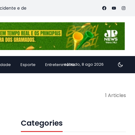
nte e deixa vítimas
Família de Alfredo Chaves transforma i
sábado, 8 ago 2026
idade
Esporte
Entretenimento
1 Articles
Categories