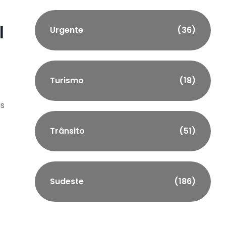
l
Urgente
(36)
Turismo
(18)
as
Trânsito
(51)
Sudeste
(186)