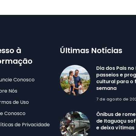
sso à
Últimas Notícias
formação
Dia dos Pais no 
passeios e pr
uncie Conosco
cultural para o 
semana
bre Nós
7 de agosto de 20
rmos de Uso
le Conosco
Ônibus de romei
de Itaguaçu sof
líticas de Privacidade
e deixa vítimas