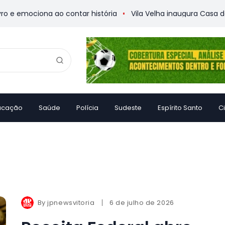
e emociona ao contar história
Vila Velha inaugura Casa da 
ucação
Saúde
Polícia
Sudeste
Espírito Santo
C
By
jpnewsvitoria
6 de julho de 2026