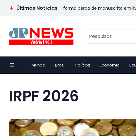
Últimas Notícias
VA: Escritor capixaba transforma perda de manuscrito em livro 
Mundo
Brasil
Política
Economia
Ed
IRPF 2026