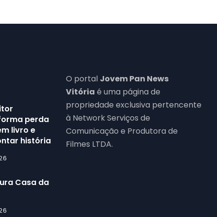
O portal
Jovem Pan News
Vitória
é uma página de
propriedade exclusiva pertencente
itor
à Network Serviços de
forma perda
m livro e
Comunicação e Produtora de
ntar história
Filmes LTDA.
26
gura Casa da
26