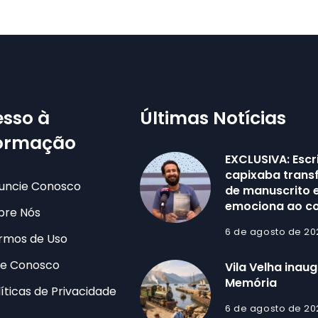
sso à
Últimas Notícias
formação
EXCLUSIVA: Escr
capixaba trans
uncie Conosco
de manuscrito e
emociona ao co
bre Nós
6 de agosto de 20
rmos de Uso
le Conosco
Vila Velha inau
Memória
líticas de Privacidade
6 de agosto de 20