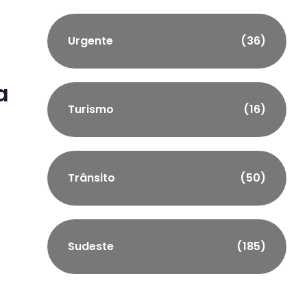
Urgente
(36)
a
Turismo
(16)
Trânsito
(50)
Sudeste
(185)