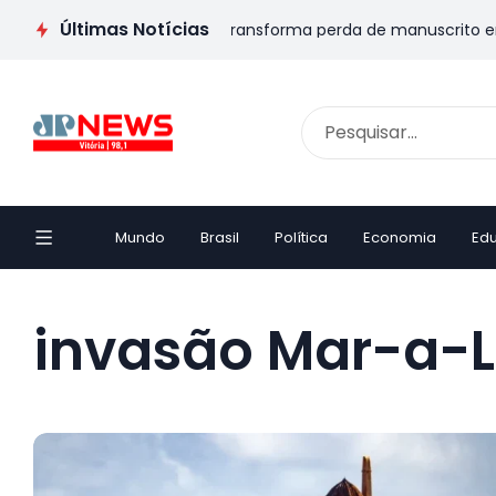
Últimas Notícias
LUSIVA: Escritor capixaba transforma perda de manuscrito em li
Mundo
Brasil
Política
Economia
Ed
invasão Mar-a-