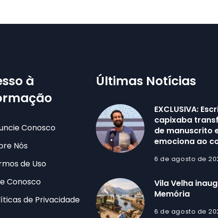
sso à
Últimas Notícias
formação
EXCLUSIVA: Escr
capixaba trans
uncie Conosco
de manuscrito e
emociona ao co
bre Nós
6 de agosto de 20
rmos de Uso
le Conosco
Vila Velha inau
Memória
líticas de Privacidade
6 de agosto de 20