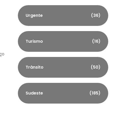
Urgente
(36)
Turismo
(16)
ço
Trânsito
(50)
Sudeste
(185)