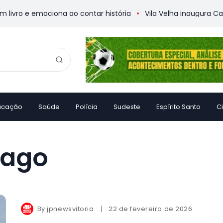
vro e emociona ao contar história
Vila Velha inaugura Casa
ucação
Saúde
Polícia
Sudeste
Espírito Santo
C
Lago
By
jpnewsvitoria
22 de fevereiro de 2026