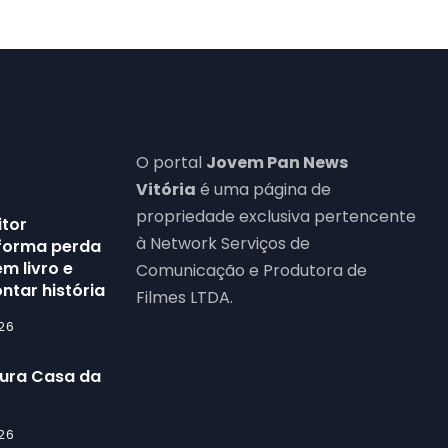
O portal
Jovem Pan News
Vitória
é uma página de
propriedade exclusiva pertencente
itor
à Network Serviços de
forma perda
m livro e
Comunicação e Produtora de
ntar história
Filmes LTDA.
26
gura Casa da
26