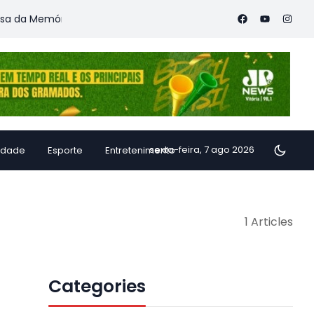
 da Memória
Vitória Coffee Summit 2026 confirma especialist
sexta-feira, 7 ago 2026
idade
Esporte
Entretenimento
1 Articles
Categories