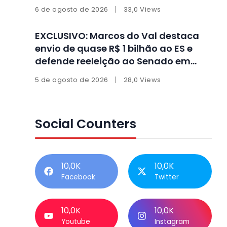
6 de agosto de 2026
33,0 Views
EXCLUSIVO: Marcos do Val destaca
envio de quase R$ 1 bilhão ao ES e
defende reeleição ao Senado em
entrevista
5 de agosto de 2026
28,0 Views
Social Counters
10,0K
10,0K
Facebook
Twitter
10,0K
10,0K
Youtube
Instagram