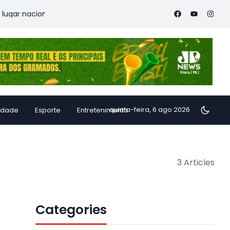
ar nacional nos anos finais do Ensino Fundamental, aponta Ideb
quinta-feira, 6 ago 2026
idade
Esporte
Entretenimento
3 Articles
Categories