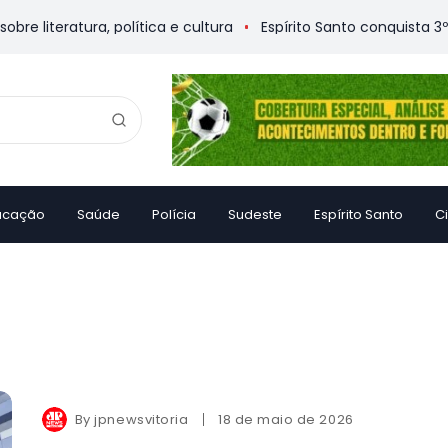
iteratura, política e cultura
Espírito Santo conquista 3º lug
ucação
Saúde
Polícia
Sudeste
Espírito Santo
C
By
jpnewsvitoria
18 de maio de 2026