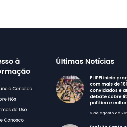
sso à
Últimas Notícias
formação
FLIPEI inicia p
com mais de 18
uncie Conosco
convidados e a
debate sobre li
bre Nós
política e cultu
rmos de Uso
6 de agosto de 20
le Conosco