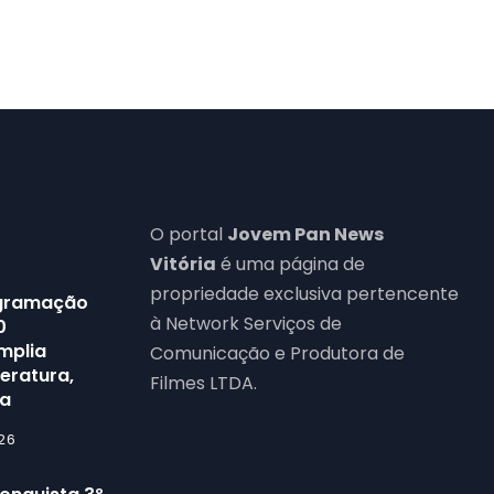
O portal
Jovem Pan News
Vitória
é uma página de
propriedade exclusiva pertencente
rogramação
à Network Serviços de
0
mplia
Comunicação e Produtora de
teratura,
Filmes LTDA.
ra
26