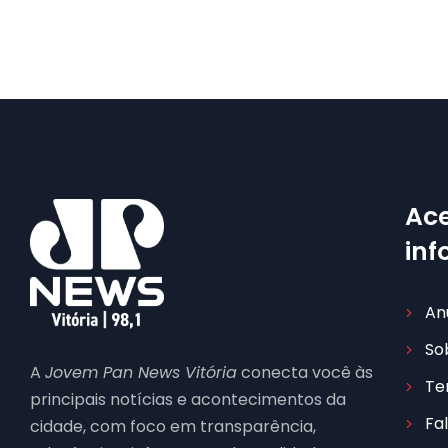
Ace
in
An
So
A
Jovem Pan News Vitória
conecta você às
Te
principais notícias e acontecimentos da
Fa
cidade, com foco em transparência,