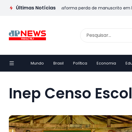
Últimas Notícias
IVA: Escritor capixaba transforma perda de manuscrito em livro
Mundo
Brasil
Política
Economia
Ed
Inep Censo Esco