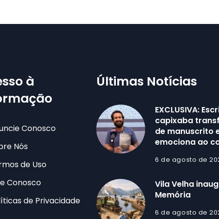
sso à
Últimas Notícias
formação
EXCLUSIVA: Escr
capixaba trans
uncie Conosco
de manuscrito e
emociona ao co
bre Nós
6 de agosto de 20
rmos de Uso
le Conosco
Vila Velha inau
Memória
líticas de Privacidade
6 de agosto de 20