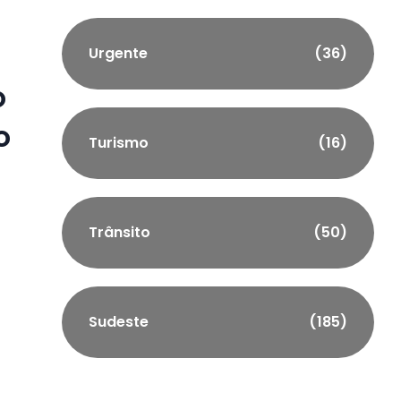
Urgente
(36)
o
o
Turismo
(16)
Trânsito
(50)
Sudeste
(185)