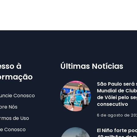
sso à
Últimas Notícias
formação
São Paulo será
Mundial de Clu
uncie Conosco
de Vôlei pelo s
consecutivo
bre Nós
6 de agosto de 20
rmos de Uso
le Conosco
El Niño forte po