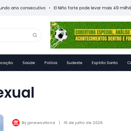
 ano consecutivo
El Niño forte pode levar mais 49 milhões 
ucação
Saúde
Polícia
Sudeste
Espírito Santo
C
exual
By
jpnewsvitoria
15 de julho de 2026