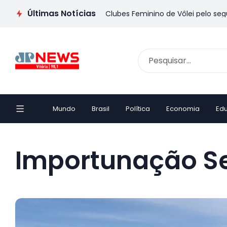
Últimas Notícias
será sede do Mundial de Clubes Feminino de Vôlei pelo segundo
Mundo
Brasil
Política
Economia
Ed
Importunação S