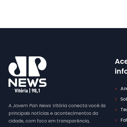
Ace
in
An
So
A
Jovem Pan News Vitória
conecta você às
Te
principais notícias e acontecimentos da
Fa
cidade, com foco em transparência,