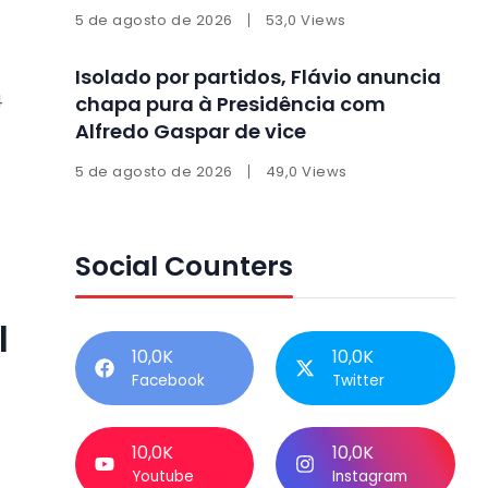
5 de agosto de 2026
53,0 Views
Isolado por partidos, Flávio anuncia
4
chapa pura à Presidência com
Alfredo Gaspar de vice
5 de agosto de 2026
49,0 Views
Social Counters
l
10,0K
10,0K
Facebook
Twitter
10,0K
10,0K
Youtube
Instagram