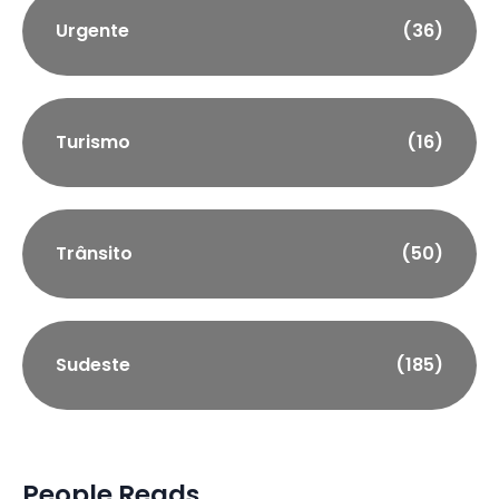
Urgente
(36)
Turismo
(16)
Trânsito
(50)
Sudeste
(185)
People Reads