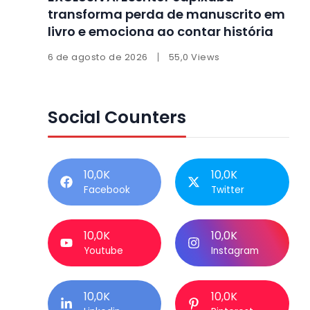
transforma perda de manuscrito em
livro e emociona ao contar história
6 de agosto de 2026
55,0 Views
Social Counters
10,0K
10,0K
Facebook
Twitter
10,0K
10,0K
Youtube
Instagram
10,0K
10,0K