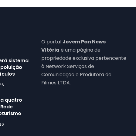
O portal
Jovem Pan News
Vitória
é uma página de
propriedade exclusiva pertencente
terá sistema
à Network Serviços de
 poluição
ículos
Comunicação e Produtora de
Filmes LTDA.
26
na quatro
a Rede
roturismo
26