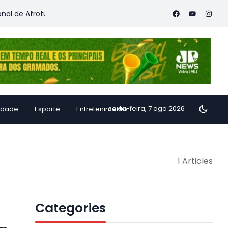
 de Afroturismo
Defesa Civil alerta para ventania no Rio e or
sexta-feira, 7 ago 2026
idade
Esporte
Entretenimento
1 Articles
Categories