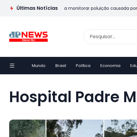
Últimas Notícias
ito Santo terá sistema para monitorar poluição causada por veí
Mundo
Brasil
Política
Economia
Ed
Hospital Padre 