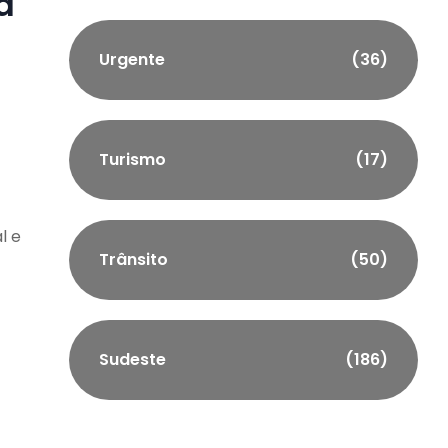
a
Urgente
(36)
Turismo
(17)
l e
Trânsito
(50)
Sudeste
(186)