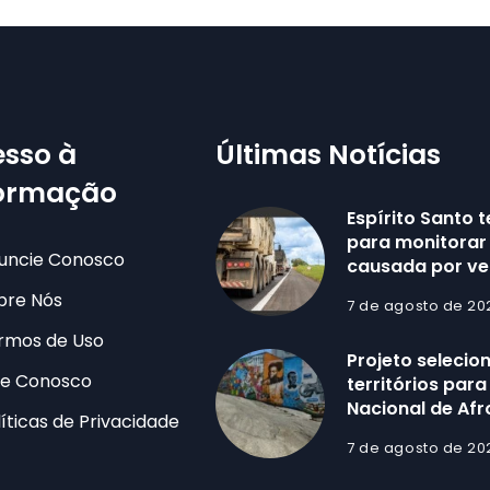
sso à
Últimas Notícias
formação
Espírito Santo 
para monitorar
uncie Conosco
causada por ve
bre Nós
7 de agosto de 20
rmos de Uso
Projeto selecio
le Conosco
territórios par
Nacional de Af
líticas de Privacidade
7 de agosto de 20