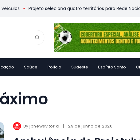
culos
Projeto seleciona quatro territórios para Rede Nacional
ucação
Saúde
Polícia
Sudeste
Espírito Santo
C
Máximo
By
jpnewsvitoria
29 de junho de 2026