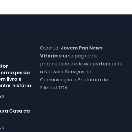
O portal
Jovem Pan News
Vitória
é uma página de
propriedade exclusiva pertencente
itor
à Network Serviços de
forma perda
m livro e
Comunicação e Produtora de
ntar história
Filmes LTDA.
26
gura Casa da
26