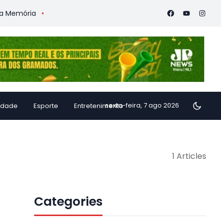
emória
Vitória Coffee Summit 2026 confirma especialistas in
sexta-feira, 7 ago 2026
idade
Esporte
Entretenimento
1 Articles
Categories