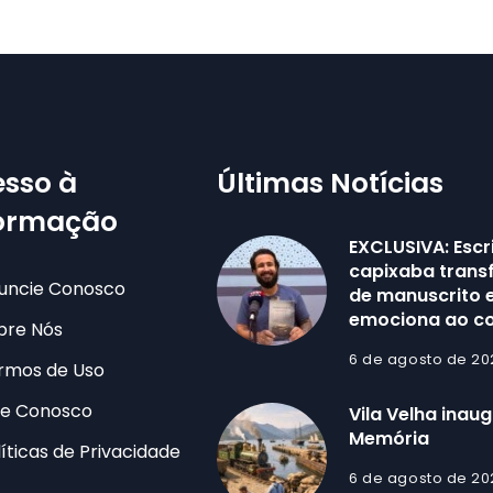
sso à
Últimas Notícias
formação
EXCLUSIVA: Escr
capixaba trans
uncie Conosco
de manuscrito e
emociona ao co
bre Nós
6 de agosto de 20
rmos de Uso
le Conosco
Vila Velha inau
Memória
líticas de Privacidade
6 de agosto de 20