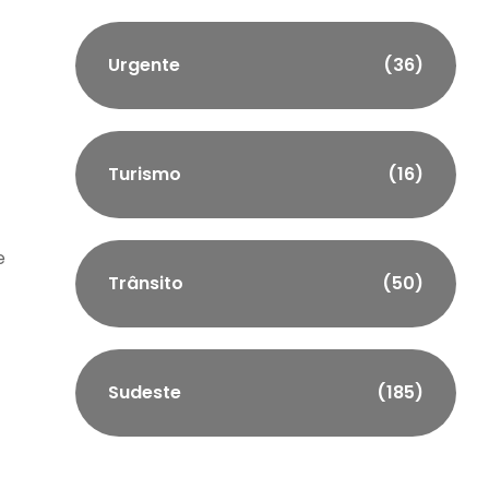
Urgente
(36)
Turismo
(16)
e
Trânsito
(50)
Sudeste
(185)