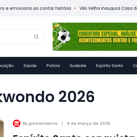
e emociona ao contar história
Vila Velha inaugura Casa da M
ucação
Saúde
Polícia
Sudeste
Espírito Santo
C
kwondo 2026
By
jpnewsvitoria
4 de março de 2026