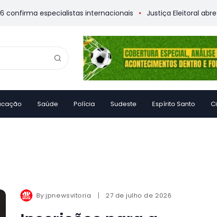
firma especialistas internacionais
Justiça Eleitoral abre urn
ucação
Saúde
Polícia
Sudeste
Espírito Santo
C
By
jpnewsvitoria
27 de julho de 2026