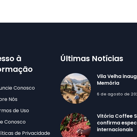
sso à
Últimas Notícias
formação
Vila Velha inau
Memória
uncie Conosco
6 de agosto de 20
bre Nós
rmos de Uso
Vitória Coffee
le Conosco
confirma especi
internacionais
líticas de Privacidade