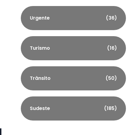
Urgente
(36)
Turismo
(16)
Trânsito
(50)
Sudeste
(185)
l