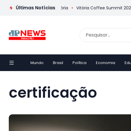
Últimas Notícias
lha inaugura Casa da Memória
Vitória Coffee Summit 2026 con
Mundo
Brasil
Política
Economia
Ed
certificação