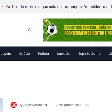
Ônibus de romeiros que saiu de Itaguaçu sofre acidente e deixa
ucação
Saúde
Polícia
Sudeste
Espírito Santo
C
By
jpnewsvitoria
17 de junho de 2026