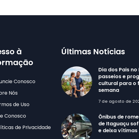
sso à
Últimas Notícias
formação
Dia dos Pais no 
passeios e pr
uncie Conosco
cultural para o 
semana
bre Nós
7 de agosto de 20
rmos de Uso
le Conosco
Ônibus de romei
de Itaguaçu sof
líticas de Privacidade
e deixa vítimas