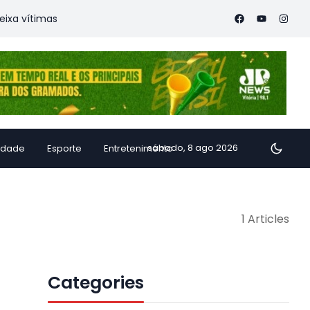
 vítimas
Família de Alfredo Chaves transforma inhame em d
sábado, 8 ago 2026
idade
Esporte
Entretenimento
1 Articles
Categories