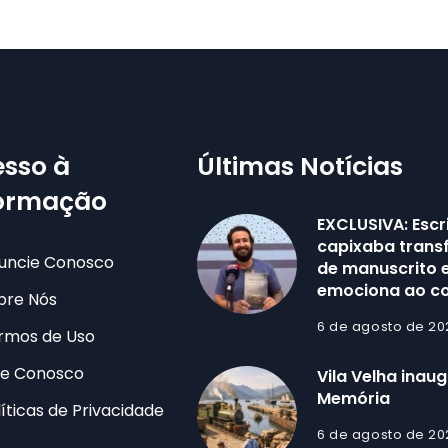
sso à
Últimas Notícias
formação
EXCLUSIVA: Escr
capixaba trans
uncie Conosco
de manuscrito e
emociona ao co
bre Nós
6 de agosto de 20
rmos de Uso
le Conosco
Vila Velha inau
Memória
líticas de Privacidade
6 de agosto de 20