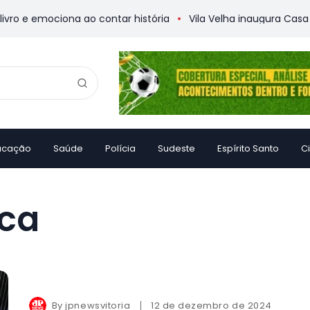
 e emociona ao contar história
Vila Velha inaugura Casa da
ucação
Saúde
Polícia
Sudeste
Espírito Santo
C
ica
By
jpnewsvitoria
12 de dezembro de 2024