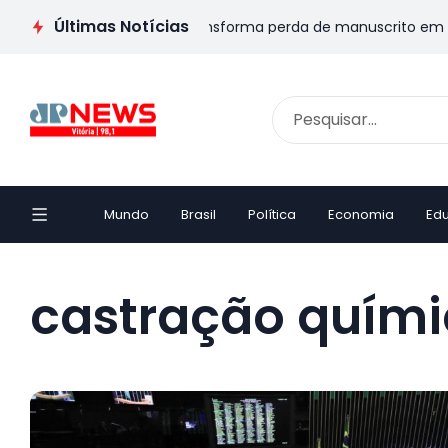
Últimas Notícias
IVA: Escritor capixaba transforma perda de manuscrito em livro
Mundo
Brasil
Política
Economia
Ed
castração quím