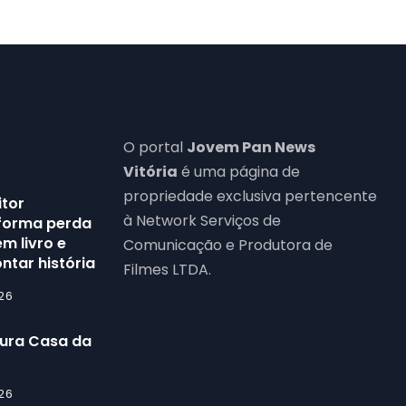
O portal
Jovem Pan News
Vitória
é uma página de
propriedade exclusiva pertencente
itor
à Network Serviços de
forma perda
m livro e
Comunicação e Produtora de
ntar história
Filmes LTDA.
26
gura Casa da
26