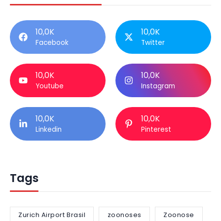
10,0K
10,0K
Facebook
Twitter
10,0K
10,0K
Youtube
Instagram
10,0K
10,0K
Linkedin
Pinterest
Tags
Zurich Airport Brasil
zoonoses
Zoonose