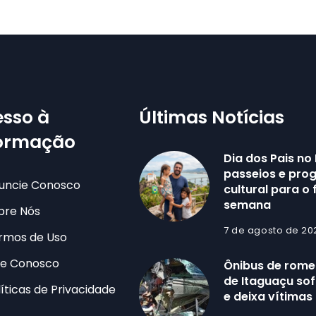
sso à
Últimas Notícias
formação
Dia dos Pais no 
passeios e pr
uncie Conosco
cultural para o 
semana
bre Nós
7 de agosto de 20
rmos de Uso
le Conosco
Ônibus de romei
de Itaguaçu sof
líticas de Privacidade
e deixa vítimas