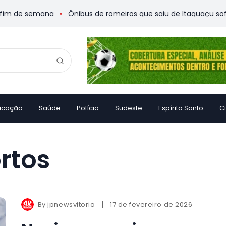
im de semana
Ônibus de romeiros que saiu de Itaguaçu sofre a
ucação
Saúde
Polícia
Sudeste
Espírito Santo
C
rtos
By
jpnewsvitoria
17 de fevereiro de 2026