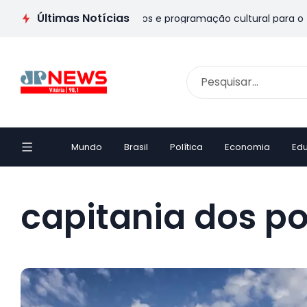
Últimas Notícias
 dos Pais no ES: veja passeios e programação cultural para o f
Mundo
Brasil
Política
Economia
Ed
capitania dos po