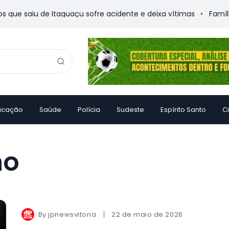
e saiu de Itaguaçu sofre acidente e deixa vítimas
Família 
ucação
Saúde
Polícia
Sudeste
Espírito Santo
C
ho
By
jpnewsvitoria
22 de maio de 2026