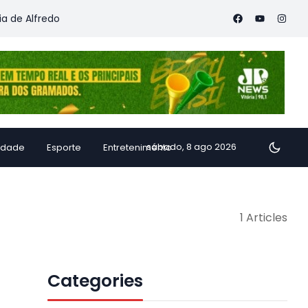
de Alfredo Chaves transforma inhame em doces, pães e produto
sábado, 8 ago 2026
idade
Esporte
Entretenimento
1 Articles
Categories