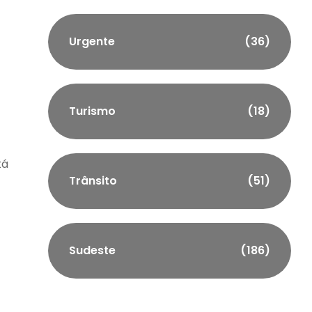
Urgente
(36)
Turismo
(18)
tá
Trânsito
(51)
Sudeste
(186)