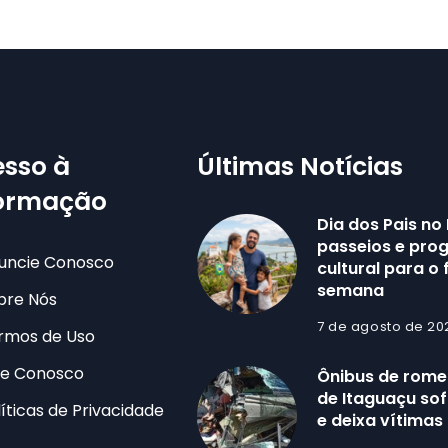
sso à
Últimas Notícias
formação
Dia dos Pais no 
passeios e pr
uncie Conosco
cultural para o 
semana
bre Nós
7 de agosto de 20
rmos de Uso
le Conosco
Ônibus de romei
de Itaguaçu sof
líticas de Privacidade
e deixa vítimas