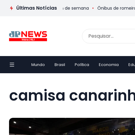
Últimas Notícias
gramação cultural para o fim de semana
Ônibus de romeiros qu
Mundo
Brasil
Política
Economia
Ed
camisa canarin