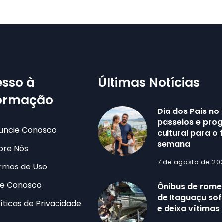
sso à
Últimas Notícias
formação
Dia dos Pais no 
passeios e pr
uncie Conosco
cultural para o 
semana
bre Nós
7 de agosto de 20
rmos de Uso
le Conosco
Ônibus de romei
de Itaguaçu sof
líticas de Privacidade
e deixa vítimas