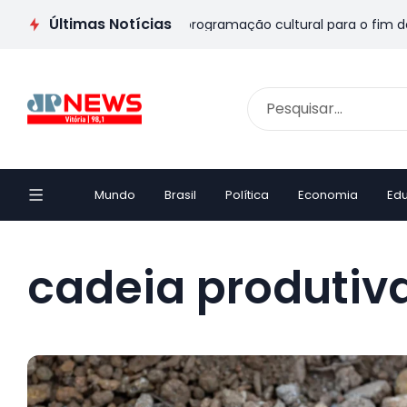
Últimas Notícias
ais no ES: veja passeios e programação cultural para o fim de 
Mundo
Brasil
Política
Economia
Ed
cadeia produtiv