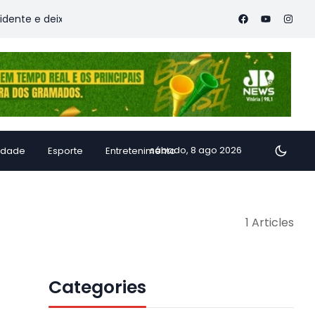
te e deixa vítimas
Família de Alfredo Chaves transforma in
sábado, 8 ago 2026
idade
Esporte
Entretenimento
1 Articles
Categories