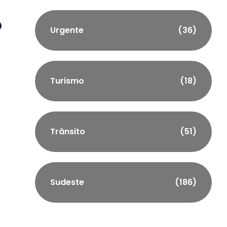
o
Urgente
(36)
Turismo
(18)
Trânsito
(51)
Sudeste
(186)