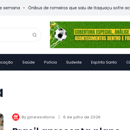
semana
Ônibus de romeiros que saiu de Itaguaçu sofre aciden
ucação
Saúde
Polícia
Sudeste
Espírito Santo
C
a
By
jpnewsvitoria
6 de julho de 2026