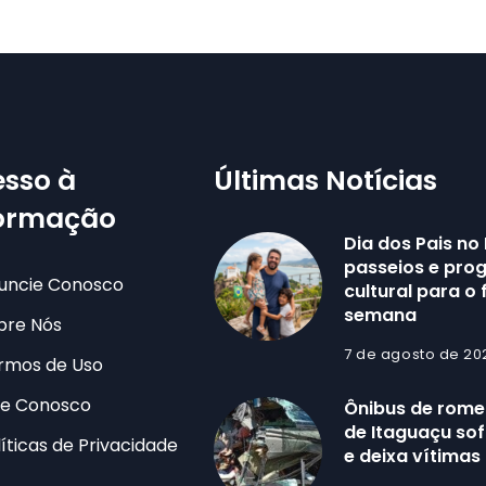
sso à
Últimas Notícias
formação
Dia dos Pais no 
passeios e pr
uncie Conosco
cultural para o 
semana
bre Nós
7 de agosto de 20
rmos de Uso
le Conosco
Ônibus de romei
de Itaguaçu sof
líticas de Privacidade
e deixa vítimas