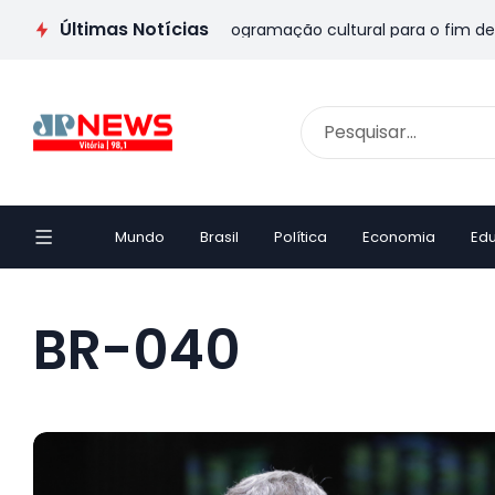
Últimas Notícias
is no ES: veja passeios e programação cultural para o fim de se
Mundo
Brasil
Política
Economia
Ed
BR-040