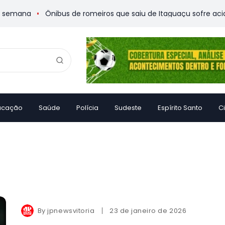
mana
Ônibus de romeiros que saiu de Itaguaçu sofre acidente
ucação
Saúde
Polícia
Sudeste
Espírito Santo
C
By
jpnewsvitoria
23 de janeiro de 2026