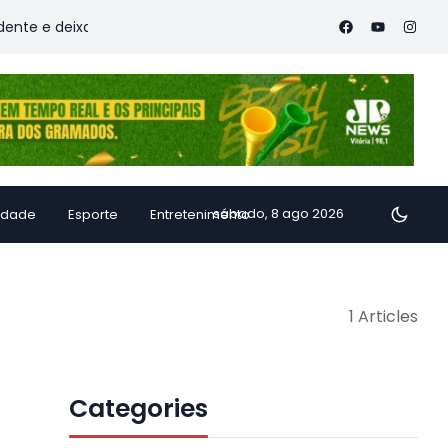
 e deixa vítimas
Família de Alfredo Chaves transforma inh
sábado, 8 ago 2026
idade
Esporte
Entretenimento
1 Articles
Categories