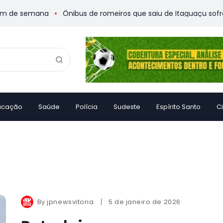
 de semana
Ônibus de romeiros que saiu de Itaguaçu sofre ac
ucação
Saúde
Polícia
Sudeste
Espírito Santo
C
By
jpnewsvitoria
5 de janeiro de 2026