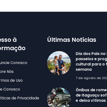
sso à
Últimas Notícias
formação
Dia dos Pais no 
passeios e pr
uncie Conosco
cultural para o 
semana
bre Nós
7 de agosto de 20
rmos de Uso
le Conosco
Ônibus de romei
de Itaguaçu sof
líticas de Privacidade
e deixa vítimas