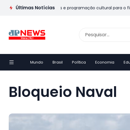
Últimas Notícias
os Pais no ES: veja passeios e programação cultural para o fim
Mundo
Brasil
Política
Economia
Ed
Bloqueio Naval