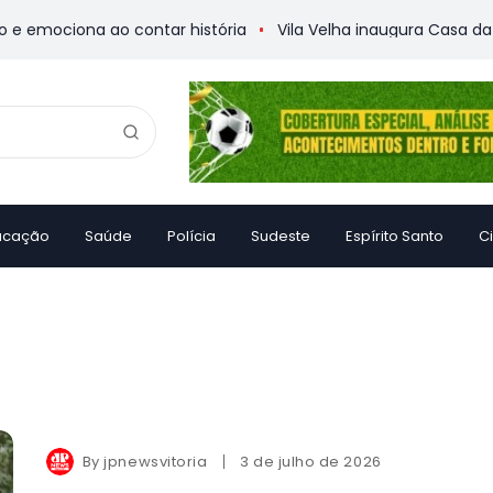
emociona ao contar história
Vila Velha inaugura Casa da Me
ucação
Saúde
Polícia
Sudeste
Espírito Santo
C
By
jpnewsvitoria
3 de julho de 2026