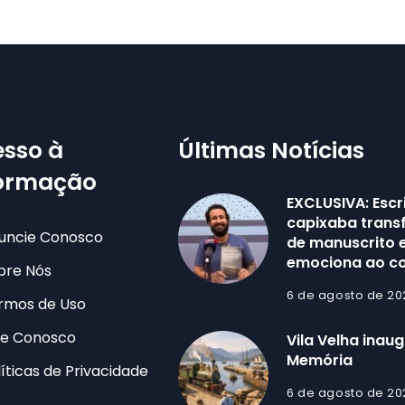
sso à
Últimas Notícias
formação
EXCLUSIVA: Escr
capixaba trans
uncie Conosco
de manuscrito e
emociona ao co
bre Nós
6 de agosto de 20
rmos de Uso
le Conosco
Vila Velha inau
Memória
líticas de Privacidade
6 de agosto de 20