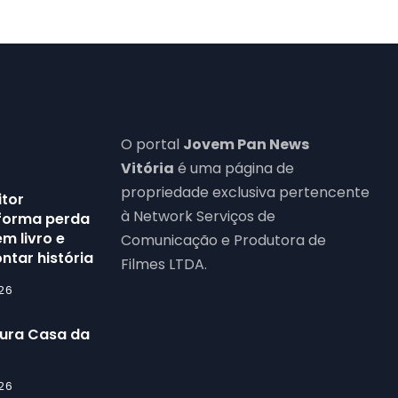
O portal
Jovem Pan News
Vitória
é uma página de
propriedade exclusiva pertencente
itor
à Network Serviços de
forma perda
m livro e
Comunicação e Produtora de
ntar história
Filmes LTDA.
26
gura Casa da
26