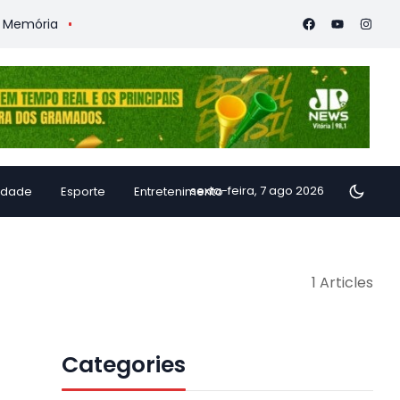
mória
Vitória Coffee Summit 2026 confirma especialistas int
sexta-feira, 7 ago 2026
idade
Esporte
Entretenimento
1 Articles
Categories