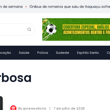
de semana
Ônibus de romeiros que saiu de Itaguaçu sofre aci
ucação
Saúde
Polícia
Sudeste
Espírito Santo
C
rbosa
By
jpnewsvitoria
7 de julho de 2026