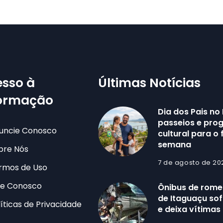
sso à
Últimas Notícias
formação
Dia dos Pais no 
passeios e pr
uncie Conosco
cultural para o 
semana
bre Nós
7 de agosto de 20
rmos de Uso
le Conosco
Ônibus de romei
de Itaguaçu sof
líticas de Privacidade
e deixa vítimas