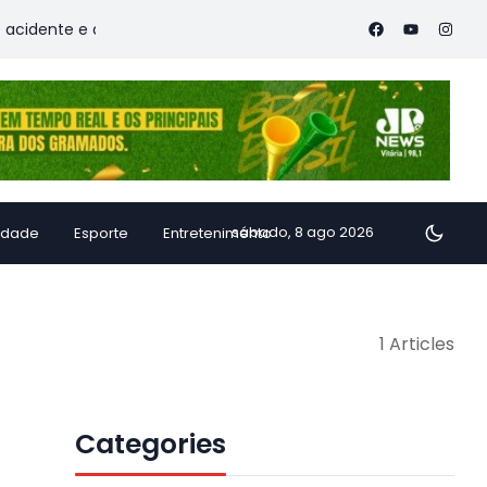
dente e deixa vítimas
Família de Alfredo Chaves transforma
sábado, 8 ago 2026
idade
Esporte
Entretenimento
1 Articles
Categories