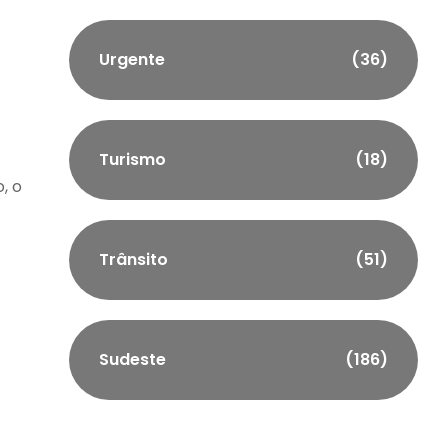
Urgente
(36)
Turismo
(18)
, o
Trânsito
(51)
Sudeste
(186)