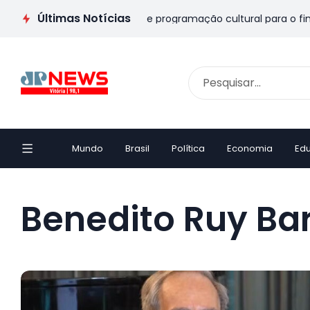
Últimas Notícias
s Pais no ES: veja passeios e programação cultural para o fim 
Mundo
Brasil
Política
Economia
Ed
Benedito Ruy Ba