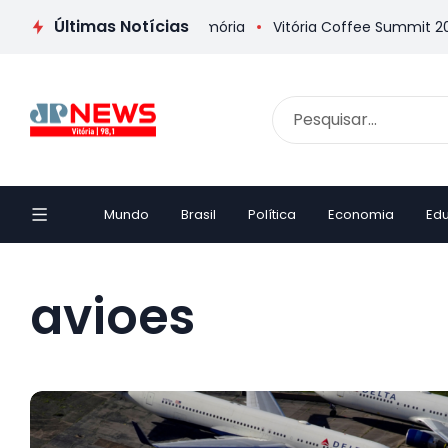
Últimas Notícias
elha inaugura Casa da Memória
Vitória Coffee Summit 2026 c
Mundo
Brasil
Política
Economia
Ed
avioes