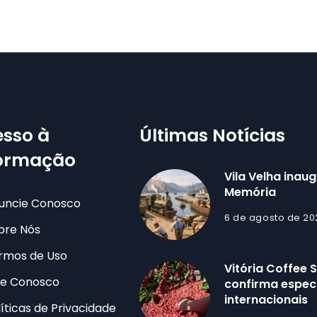
sso à
Últimas Notícias
formação
Vila Velha inau
Memória
uncie Conosco
6 de agosto de 20
bre Nós
rmos de Uso
Vitória Coffee
le Conosco
confirma especi
internacionais
líticas de Privacidade