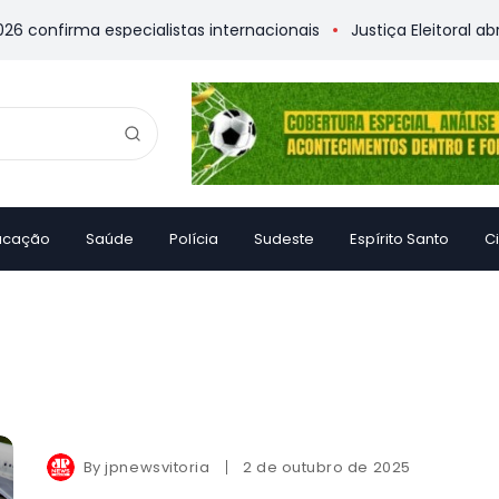
onfirma especialistas internacionais
Justiça Eleitoral abre u
ucação
Saúde
Polícia
Sudeste
Espírito Santo
C
By
jpnewsvitoria
2 de outubro de 2025