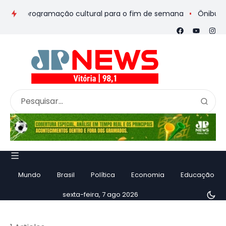
os e programação cultural para o fim de semana
Ônibus de ro
Mundo
Brasil
Política
Economia
Educação
sexta-feira, 7 ago 2026