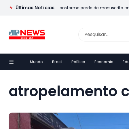
Últimas Notícias
SIVA: Escritor capixaba transforma perda de manuscrito em livr
Mundo
Brasil
Política
Economia
Ed
atropelamento 