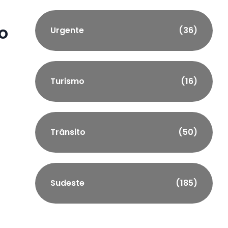
o
Urgente
(36)
o
Turismo
(16)
Trânsito
(50)
Sudeste
(185)