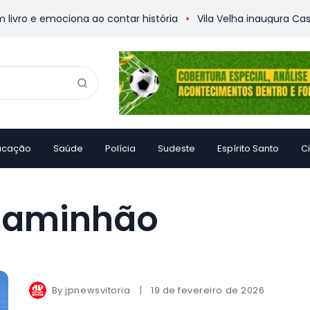
o e emociona ao contar história
Vila Velha inaugura Casa d
ucação
Saúde
Polícia
Sudeste
Espírito Santo
C
caminhão
By
jpnewsvitoria
19 de fevereiro de 2026