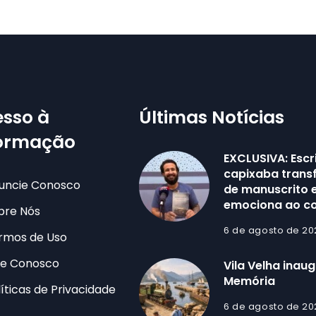
sso à
Últimas Notícias
formação
EXCLUSIVA: Escr
capixaba trans
uncie Conosco
de manuscrito e
emociona ao co
bre Nós
6 de agosto de 20
rmos de Uso
le Conosco
Vila Velha inau
Memória
líticas de Privacidade
6 de agosto de 20