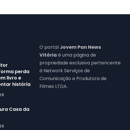
O portal
Jovem Pan News
Vitória
é uma página de
propriedade exclusiva pertencente
itor
à Network Serviços de
forma perda
m livro e
Comunicação e Produtora de
ntar história
Filmes LTDA.
26
gura Casa da
26