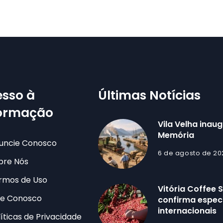
sso à
Últimas Notícias
formação
Vila Velha inau
Memória
uncie Conosco
6 de agosto de 20
bre Nós
rmos de Uso
Vitória Coffee
le Conosco
confirma especi
internacionais
líticas de Privacidade