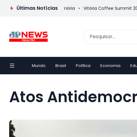
Últimas Notícias
elha inaugura Casa da Memória
Vitória Coffee Summit 2026 c
Mundo
Brasil
Política
Economia
Ed
Atos Antidemocr