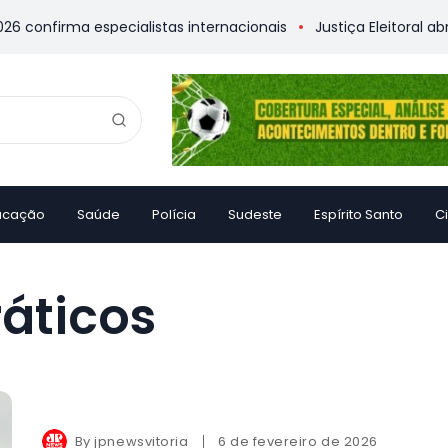
onfirma especialistas internacionais
Justiça Eleitoral abre u
ucação
Saúde
Polícia
Sudeste
Espírito Santo
C
áticos
By
jpnewsvitoria
6 de fevereiro de 2026