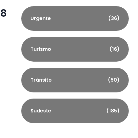
 8
Urgente
(36)
Turismo
(16)
Trânsito
(50)
Sudeste
(185)