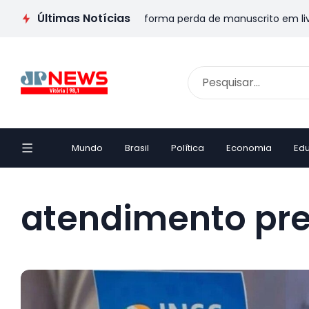
Últimas Notícias
A: Escritor capixaba transforma perda de manuscrito em livro e
Mundo
Brasil
Política
Economia
Ed
atendimento pre