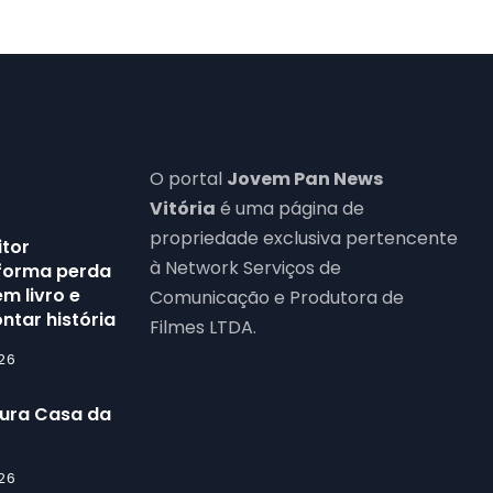
O portal
Jovem Pan News
Vitória
é uma página de
propriedade exclusiva pertencente
itor
à Network Serviços de
forma perda
m livro e
Comunicação e Produtora de
ntar história
Filmes LTDA.
26
gura Casa da
26