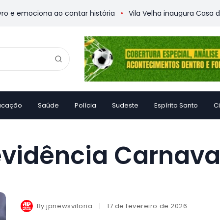
 emociona ao contar história
Vila Velha inaugura Casa da M
ucação
Saúde
Polícia
Sudeste
Espírito Santo
C
vidência Carnava
By
jpnewsvitoria
17 de fevereiro de 2026