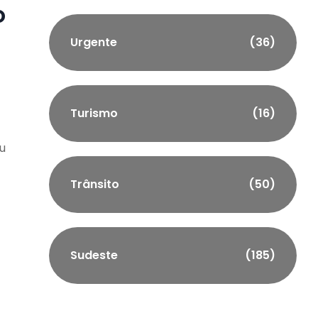
o
Urgente
(36)
Turismo
(16)
ou
Trânsito
(50)
Sudeste
(185)