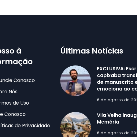
sso à
Últimas Notícias
formação
EXCLUSIVA: Escr
capixaba trans
uncie Conosco
de manuscrito e
emociona ao co
bre Nós
6 de agosto de 20
rmos de Uso
le Conosco
Vila Velha inau
Memória
líticas de Privacidade
6 de agosto de 20