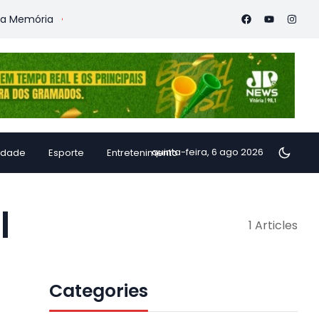
emória
Vitória Coffee Summit 2026 confirma especialistas in
quinta-feira, 6 ago 2026
idade
Esporte
Entretenimento
l
1 Articles
Categories