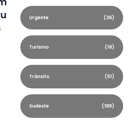
am
ou
Urgente
(36)
s
Turismo
(18)
Trânsito
(51)
Sudeste
(186)