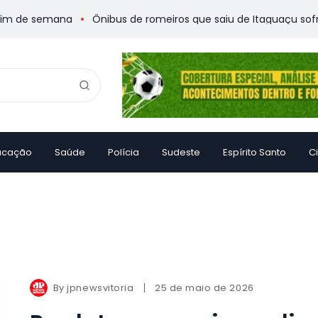
 de semana
Ônibus de romeiros que saiu de Itaguaçu sofre ac
ucação
Saúde
Polícia
Sudeste
Espírito Santo
C
o
By
jpnewsvitoria
25 de maio de 2026