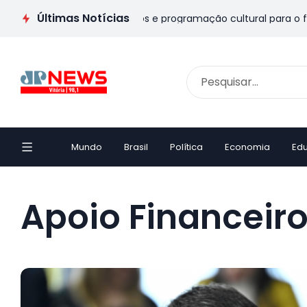
Últimas Notícias
os Pais no ES: veja passeios e programação cultural para o fim
Mundo
Brasil
Política
Economia
Ed
Apoio Financeir