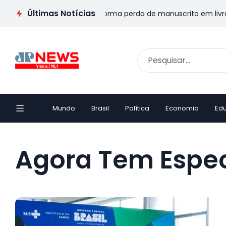
Últimas Notícias
: Escritor capixaba transforma perda de manuscrito em livro e 
Mundo
Brasil
Política
Economia
Ed
Agora Tem Espec