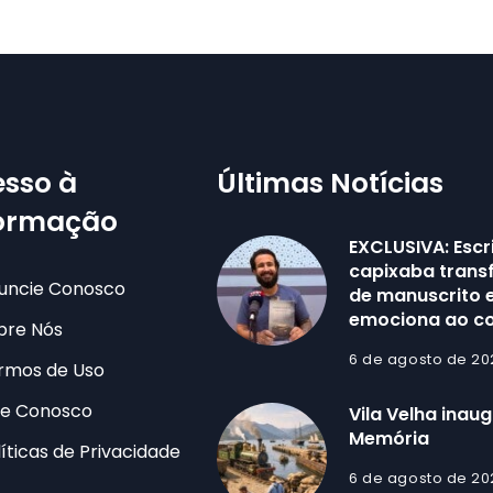
sso à
Últimas Notícias
formação
EXCLUSIVA: Escr
capixaba trans
uncie Conosco
de manuscrito e
emociona ao co
bre Nós
6 de agosto de 20
rmos de Uso
le Conosco
Vila Velha inau
Memória
líticas de Privacidade
6 de agosto de 20