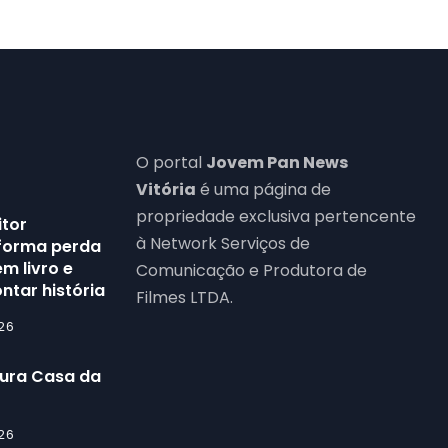
O portal
Jovem Pan News
Vitória
é uma página de
propriedade exclusiva pertencente
itor
à Network Serviços de
forma perda
m livro e
Comunicação e Produtora de
ntar história
Filmes LTDA.
26
gura Casa da
26