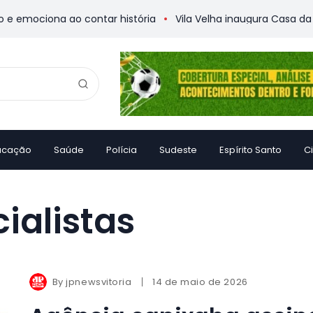
emociona ao contar história
Vila Velha inaugura Casa da Me
ucação
Saúde
Polícia
Sudeste
Espírito Santo
C
ialistas
By
jpnewsvitoria
14 de maio de 2026