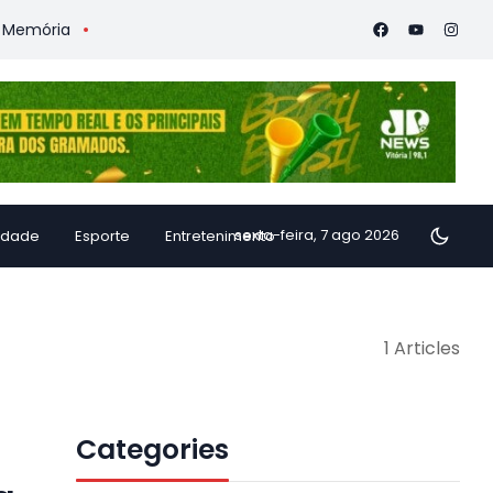
mória
Vitória Coffee Summit 2026 confirma especialistas int
sexta-feira, 7 ago 2026
idade
Esporte
Entretenimento
1 Articles
Categories