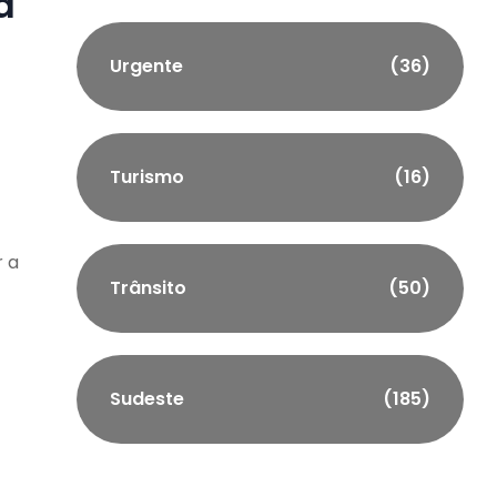
a
Urgente
(36)
Turismo
(16)
r a
Trânsito
(50)
Sudeste
(185)